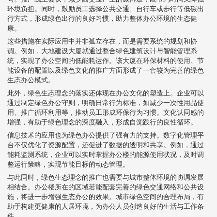
环境负担。同时，鼓励员工选择公共交通、自行车或步行等低碳出
行方式，形成绿色出行的良好习惯，助力整体办公环境的生态健
康。
这些措施在实际应用中并非孤立存在，而是需要系统的规划和协
调。例如，大地建设大厦就通过整合绿色建筑设计与智能管理系
统，实现了办公空间的低能耗运作。该大厦在环保材料的使用、节
能设备的配置以及绿色文化的推广方面形成了一套较为完善的绿色
生态办公模式。
此外，绿色生态理念的落实还体现在办公文化的塑造上。企业可以
通过制定绿色办公守则，明确日常行为标准，如减少一次性用品使
用、推广循环利用等，推动员工形成环保行为习惯。文化认同感的
增强，有助于绿色理念的深度融入，形成自觉践行的良性循环。
信息技术的应用也为绿色办公提供了强有力的支持。数字化管理平
台不仅优化了资源配置，还促进了数据的透明和共享。例如，通过
能耗监测系统，企业可以实时掌握办公楼的能源使用状况，及时调
整运行策略，实现节能目标的动态管理。
与此同时，绿色生态理念的推广也需要与城市整体环境的协调发展
相结合。办公楼所在的区域若能配套完善的绿色交通网络和公共设
施，将进一步增强生态办公的效果。城市绿色空间的合理布局，有
助于构建更健康的人居环境，为办公人员创造良好的生活与工作条
件。