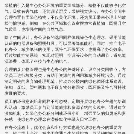
绿植的引入是生态办公环境的重要组成部分。植物不仅能够净化空
气，吸收有害气体，还能调节湿度，缓解视觉疲劳。在办公空间中
合理布置各类绿色植物，不仅美化环境，还为员工带来心理上的放
松与愉悦感。例如，在公共区域和会议室摆放常青植物，既提升空
气质量，也增强空间的自然气息。
除了空间设计，办公设备的选用同样体现绿色生态理念。采用节能
认证的电器设备和照明灯具，可以显著降低能耗。同时，推广电子
化办公，减少纸张的使用，既符合环保要求，也提高了办公效率。
通过智能控制系统，实现对照明、空调等设备的自动调节，避免能
源浪费，体现了科技与生态的结合。
合理的废弃物管理也是生态办公的关键环节。设立分类回收点，方
便员工进行垃圾分类，有助于资源的再利用和减少环境污染。通过
制定明确的废弃物处理规范，推动办公楼内的绿色循环体系建设。
例如，废纸、塑料瓶和电子废弃物分别回收，既环保又符合可持续
发展的要求。
员工的环保意识培养同样不可忽视。定期开展绿色办公主题的培训
和活动，激励员工参与到节能减排和资源节约的实践中。通过建立
激励机制，如绿色办公积分制或环保小组，增强团队的归属感和责
任感，使绿色生态理念在潜移默化中融入日常工作。
在办公流程上，优化会议和出行方式也是实现绿色办公的重要方
向。推广线上会议，减少因交通产生的碳排放，既节约时间又降低